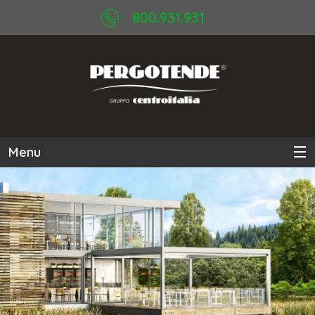
800.931.931
Menu