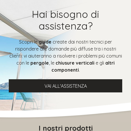
Hai bisogno di
assistenza?
Scopri le
guide
create dai nostri tecnici per
rispondere alle domande più diffuse tra i nostri
clienti: vi aiuteranno a risolvere i problemi più comuni
con le
pergole
, le
chiusure verticali
e gli
altri
componenti
.
VAI ALL'ASSISTENZA
I nostri prodotti