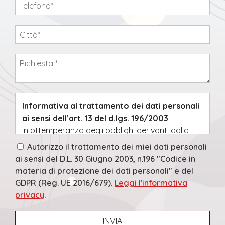
Informativa al trattamento dei dati personali
ai sensi dell’art. 13 del d.lgs. 196/2003
In ottemperanza degli obblighi derivanti dalla
normativa nazionale (D. Lgs 30 giugno 2003 n.
Autorizzo il trattamento dei miei dati personali
196, Codice in materia di protezione dei dati
ai sensi del D.L. 30 Giugno 2003, n.196 "Codice in
personali) e comunitaria, (Regolamento
materia di protezione dei dati personali" e del
europeo per la protezione dei dati personali n.
GDPR (Reg. UE 2016/679).
Leggi l'informativa
679/2016, GDPR) e successive modifiche, la
privacy
.
presente Informativa nasce allo scopo di far
conoscere con la massima trasparenza e